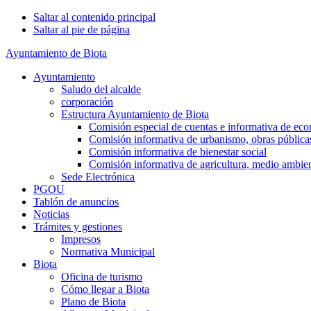
Saltar al contenido principal
Saltar al pie de página
Ayuntamiento de Biota
Ayuntamiento
Saludo del alcalde
corporación
Estructura Ayuntamiento de Biota
Comisión especial de cuentas e informativa de econ
Comisión informativa de urbanismo, obras públicas
Comisión informativa de bienestar social
Comisión informativa de agricultura, medio ambien
Sede Electrónica
PGOU
Tablón de anuncios
Noticias
Trámites y gestiones
Impresos
Normativa Municipal
Biota
Oficina de turismo
Cómo llegar a Biota
Plano de Biota