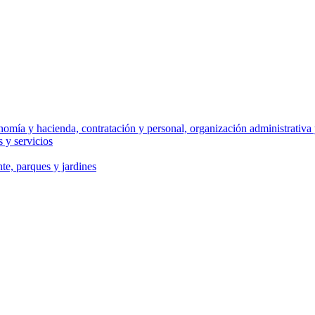
omía y hacienda, contratación y personal, organización administrativa y
 y servicios
te, parques y jardines