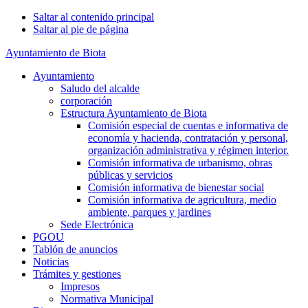
Saltar al contenido principal
Saltar al pie de página
Ayuntamiento de Biota
Ayuntamiento
Saludo del alcalde
corporación
Estructura Ayuntamiento de Biota
Comisión especial de cuentas e informativa de
economía y hacienda, contratación y personal,
organización administrativa y régimen interior.
Comisión informativa de urbanismo, obras
públicas y servicios
Comisión informativa de bienestar social
Comisión informativa de agricultura, medio
ambiente, parques y jardines
Sede Electrónica
PGOU
Tablón de anuncios
Noticias
Trámites y gestiones
Impresos
Normativa Municipal