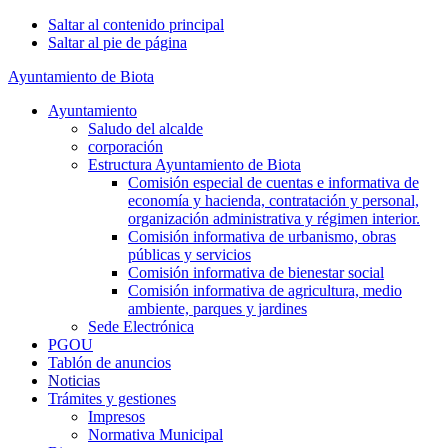
Saltar al contenido principal
Saltar al pie de página
Ayuntamiento de Biota
Ayuntamiento
Saludo del alcalde
corporación
Estructura Ayuntamiento de Biota
Comisión especial de cuentas e informativa de
economía y hacienda, contratación y personal,
organización administrativa y régimen interior.
Comisión informativa de urbanismo, obras
públicas y servicios
Comisión informativa de bienestar social
Comisión informativa de agricultura, medio
ambiente, parques y jardines
Sede Electrónica
PGOU
Tablón de anuncios
Noticias
Trámites y gestiones
Impresos
Normativa Municipal