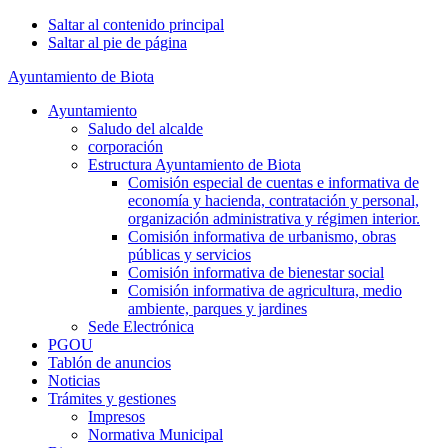
Saltar al contenido principal
Saltar al pie de página
Ayuntamiento de Biota
Ayuntamiento
Saludo del alcalde
corporación
Estructura Ayuntamiento de Biota
Comisión especial de cuentas e informativa de
economía y hacienda, contratación y personal,
organización administrativa y régimen interior.
Comisión informativa de urbanismo, obras
públicas y servicios
Comisión informativa de bienestar social
Comisión informativa de agricultura, medio
ambiente, parques y jardines
Sede Electrónica
PGOU
Tablón de anuncios
Noticias
Trámites y gestiones
Impresos
Normativa Municipal