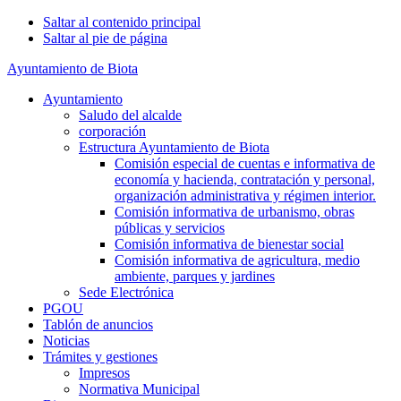
Saltar al contenido principal
Saltar al pie de página
Ayuntamiento de Biota
Ayuntamiento
Saludo del alcalde
corporación
Estructura Ayuntamiento de Biota
Comisión especial de cuentas e informativa de
economía y hacienda, contratación y personal,
organización administrativa y régimen interior.
Comisión informativa de urbanismo, obras
públicas y servicios
Comisión informativa de bienestar social
Comisión informativa de agricultura, medio
ambiente, parques y jardines
Sede Electrónica
PGOU
Tablón de anuncios
Noticias
Trámites y gestiones
Impresos
Normativa Municipal