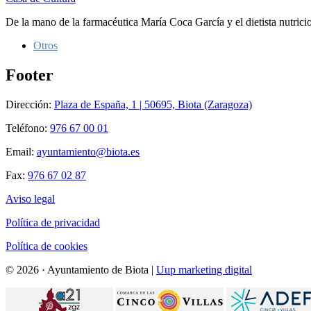
De la mano de la farmacéutica María Coca García y el dietista nutr
Otros
Footer
Dirección:
Plaza de España, 1 | 50695, Biota (Zaragoza)
Teléfono:
976 67 00 01
Email:
ayuntamiento@biota.es
Fax:
976 67 02 87
Aviso legal
Política de privacidad
Política de cookies
© 2026 · Ayuntamiento de Biota |
Uup marketing digital