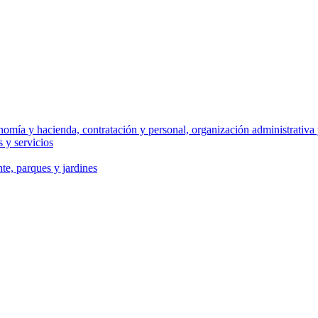
omía y hacienda, contratación y personal, organización administrativa y
 y servicios
te, parques y jardines